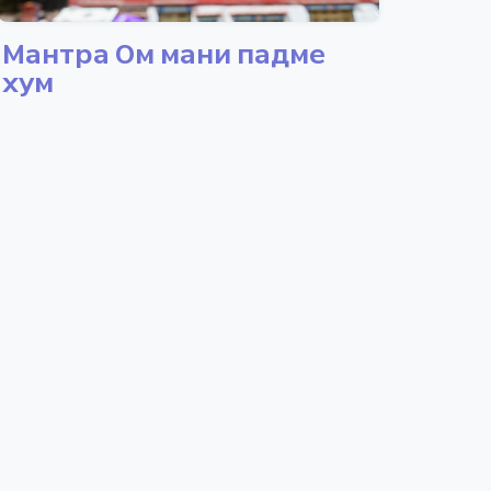
Мантра Ом мани падме
хум