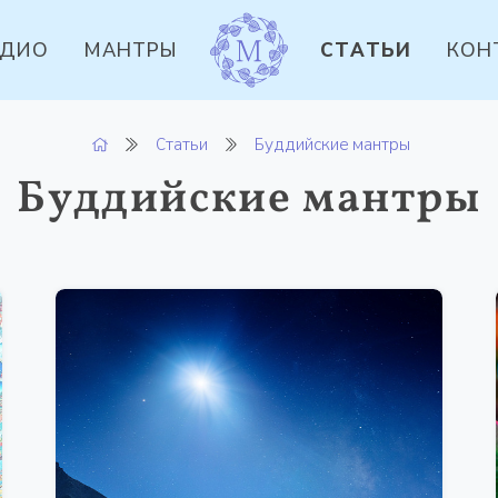
УДИО
МАНТРЫ
СТАТЬИ
КОН
Статьи
Буддийские мантры
Буддийские мантры