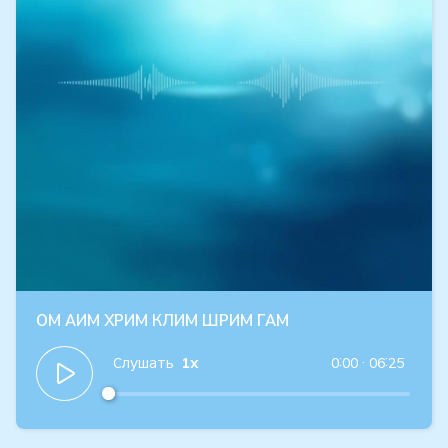
ОМ АИМ ХРИМ КЛИМ ШРИМ ГАМ
Слушать
1x
0:00
·
06:25