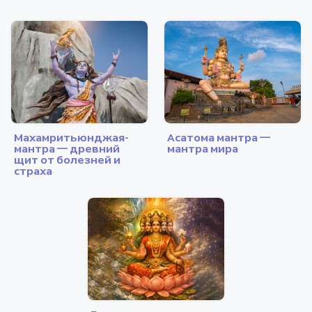
Махамритьюнджая-
Асатома мантра —
мантра — древний
мантра мира
щит от болезней и
страха