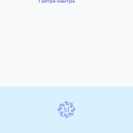
Гаятри-мантра