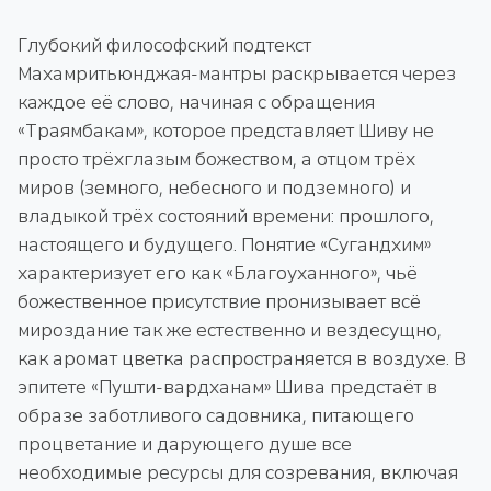
Глубокий философский подтекст
Махамритьюнджая-мантры раскрывается через
каждое её слово, начиная с обращения
«Траямбакам», которое представляет Шиву не
просто трёхглазым божеством, а отцом трёх
миров (земного, небесного и подземного) и
владыкой трёх состояний времени: прошлого,
настоящего и будущего. Понятие «Сугандхим»
характеризует его как «Благоуханного», чьё
божественное присутствие пронизывает всё
мироздание так же естественно и вездесущно,
как аромат цветка распространяется в воздухе. В
эпитете «Пушти-вардханам» Шива предстаёт в
образе заботливого садовника, питающего
процветание и дарующего душе все
необходимые ресурсы для созревания, включая