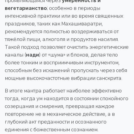
проявляющаяся через
умеренность и
вегетарианство
; особенно в периоды
интенсивной практики или во время священных
праздников, таких как Махашиваратри,
рекомендуется полностью воздерживаться от
тяжёлой пищи, алкоголя и продуктов насилия.
Такой подход позволяет очистить энергетические
каналы (
нади
) от «шума» и блоков, делая тело
более тонким и восприимчивым инструментом,
способным без искажений пропускать через себя
мощные высокочастотные вибрации санскрита.
В итоге мантра работает наиболее эффективно
тогда, когда ум находится в состоянии спокойного
созерцания и смирения, превращая каждое
повторение не в механическое действие, а в
глубокий акт преданности и осознанного
единения с божественным сознанием.