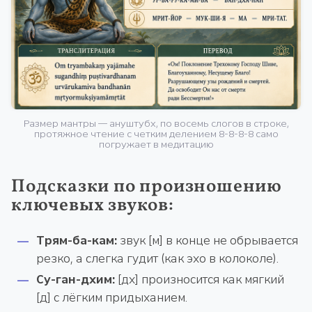
Размер мантры — ануштубх, по восемь слогов в строке,
протяжное чтение с четким делением 8-8-8-8 само
погружает в медитацию
Подсказки по произношению
ключевых звуков:
Трям-ба-кам:
звук [м] в конце не обрывается
резко, а слегка гудит (как эхо в колоколе).
Су-ган-дхим:
[дх] произносится как мягкий
[д] с лёгким придыханием.