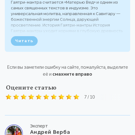
Гаятри-мантра считается «Матерью Вед» и одним из
самых священных текстов в индуизме. Это
универсальная молитва, направленная к Савитару —
божественной энергии Солнца, дарующей
просветление. История Гаятри-мантры История
Гаятри-мантры уходит корнями в глубокую древность
и тесно связана с мифологией и развитием
Читать
ведической цивилизации. Мантра впервые
зафиксирована...
Если вы заметили ошибку на сайте, пожалуйста, выделите
её и
смахните вправо
Оцените статью
7 / 10
Эксперт
Андрей Верба