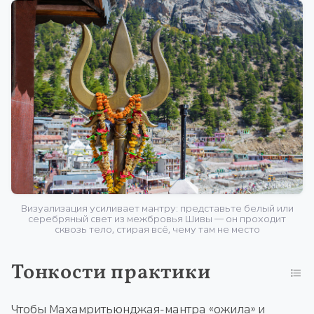
Визуализация усиливает мантру: представьте белый или
серебряный свет из межбровья Шивы — он проходит
сквозь тело, стирая всё, чему там не место
Тонкости практики
Чтобы Махамритьюнджая-мантра «ожила» и