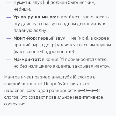
Пуш-ти:
звук [ш] должен быть мягким,
небным.
Ур-ва-ру-ка-ми-ва:
старайтесь произносить
эту длинную связку на одном дыхании, как
плавную волну.
Мрит-йор:
первый звук — не [мри], а скорее
краткий [мр], где [р] является гласным звуком
(как в слове «бодрствовать»).
Ма-мри-тат:
в конце [т] произносится чётко,
но без излишнего акцента, закрывая мантру.
Мантра имеет размер ануштубх (8 слогов в
каждой четверти). Попробуйте читать её
нараспев, соблюдая размерность 8—8—8—8
слогов. Это создаст правильное медитативное
состояние.