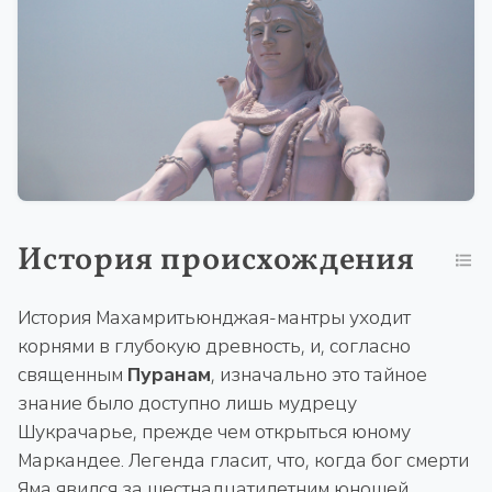
История происхождения
История Махамритьюнджая-мантры уходит
корнями в глубокую древность, и, согласно
священным
Пуранам
, изначально это тайное
знание было доступно лишь мудрецу
Шукрачарье, прежде чем открыться юному
Маркандее. Легенда гласит, что, когда бог смерти
Яма явился за шестнадцатилетним юношей,