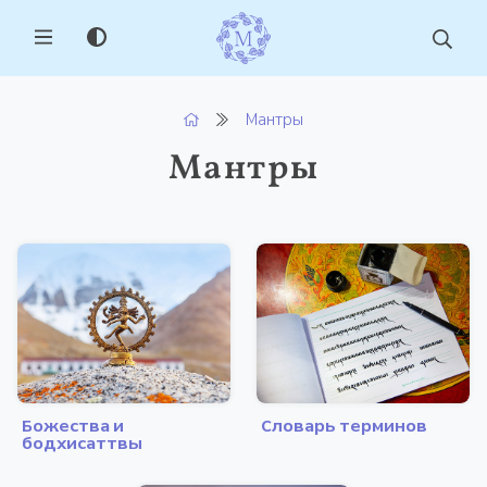
MENU
Мантры
Мантры
Божества и
Словарь терминов
бодхисаттвы