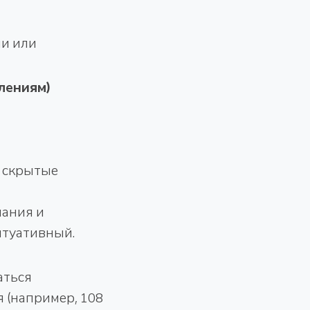
ли или
лениям)
и скрытые
нания и
итуативный.
аться
 (например, 108