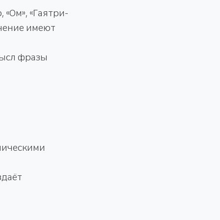
 «Ом», «Гаятри-
ачение имеют
мысл фразы
мическими
здаёт