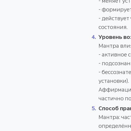
- меняет ус
- формируе
- действует
состояния.
Уровень во
Мантра влия
- активное 
- подсознан
- бессознат
установки).
Аффирмация
частично по
Способ пра
Мантра: час
определённ