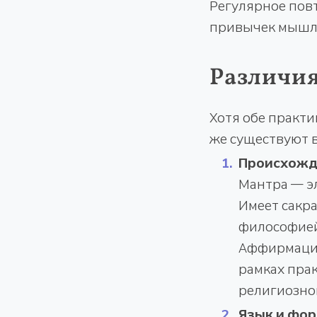
Регулярное пов
привычек мышле
Различи
Хотя обе практ
же существуют 
Происхожде
Мантра — эл
Имеет сакра
философией
Аффирмация
рамках пра
религиозно
Язык и фо