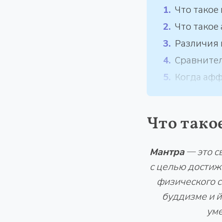
Что такое
Что такое
Различия
Сравнител
Когда афф
Что тако
Мантра
— это
с
с целью достиж
физического с
буддизме и й
уме