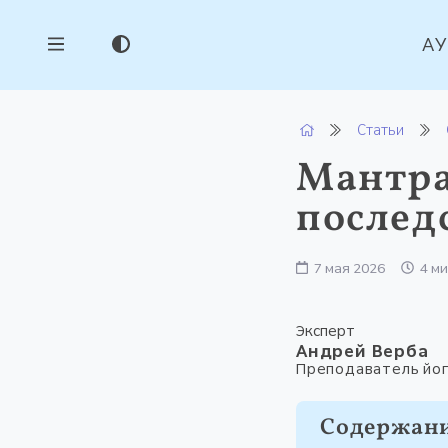
А
Статьи
Мантра
послед
7 мая 2026
4 м
Эксперт
Андрей Верба
Преподаватель йог
Содержан