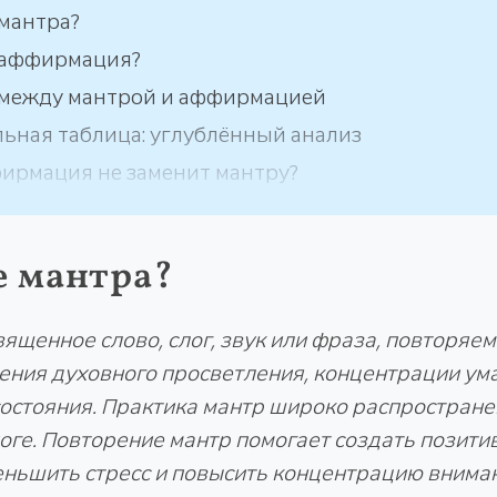
 мантра?
 аффирмация?
 между мантрой и аффирмацией
ьная таблица: углублённый анализ
ирмация не заменит мантру?
е мантра?
вященное слово, слог, звук или фраза
, повторяе
ения духовного просветления, концентрации ум
остояния. Практика мантр широко распростране
оге. Повторение мантр помогает создать позити
ньшить стресс и повысить концентрацию внима