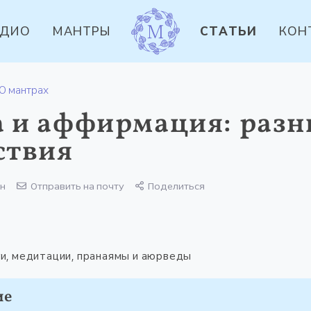
УДИО
МАНТРЫ
СТАТЬИ
КОН
О мантрах
 и аффирмация: разн
ствия
ин
Отправить на почту
Поделиться
и, медитации, пранаямы и аюрведы
ие