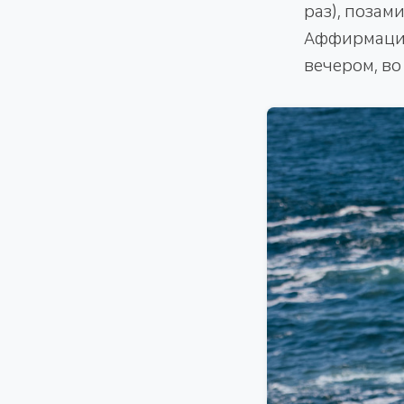
раз), позам
Аффирмация
вечером, во