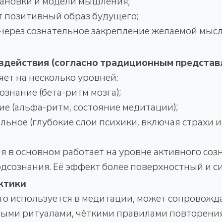
тановки и модели мышления;
т позитивный образ будущего;
 через сознательное закрепление желаемой мыс
здействия (согласно традиционным представ
ет на несколько уровней:
сознание (бета-ритм мозга);
ие (альфа-ритм, состояние медитации);
ельное (глубокие слои психики, включая страхи 
 в основном работает на уровне активного соз
дсознания. Её эффект более поверхностный и с
ктики
то используется в медитации, может сопровожд
ыми ритуалами, чёткими правилами повторения