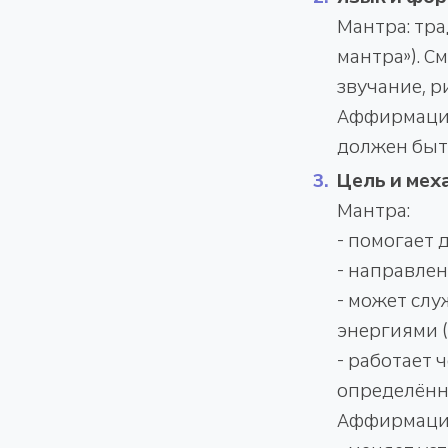
Мантра: тра
мантра»). 
звучание, р
Аффирмация
должен быт
Цель и мех
Мантра:
- помогает 
- направле
- может сл
энергиями (
- работает 
определённ
Аффирмаци