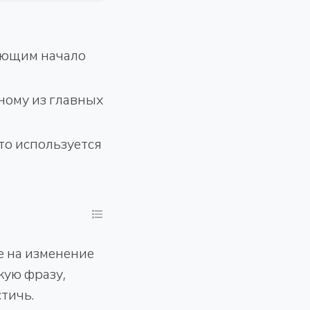
ующим начало
ному из главных
то используется
е на изменение
кую фразу,
тичь.