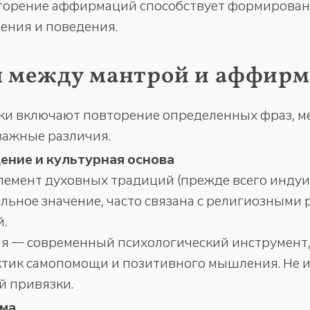
торение аффирмаций способствует формирова
ния и поведения.
я между мантрой и аффир
ики включают повторение определенных фраз, м
важные различия.
ние и культурная основа
емент духовных традиций (прежде всего индуиз
льное значение, часто связана с религиозными 
.
 — современный психологический инструмент,
ктик самопомощи и позитивного мышления. Не 
й привязки.
рма