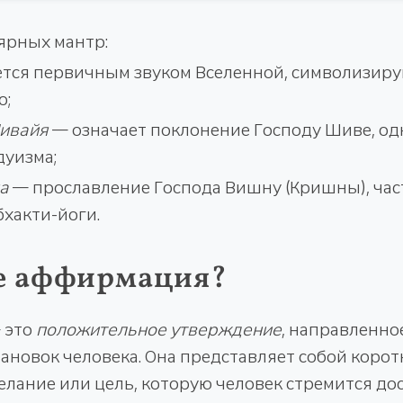
ярных мантр:
тся первичным звуком Вселенной, символизир
о;
ивайя
— означает поклонение Господу Шиве, од
дуизма;
а
— прославление Господа Вишну (Кришны), час
бхакти-йоги.
ое аффирмация?
 это
положительное утверждение
, направленно
ановок человека. Она представляет собой корот
ание или цель, которую человек стремится дос