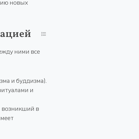
нию новых
мацией
ежду ними все
ма и буддизма).
ритуалами и
 возникший в
имеет