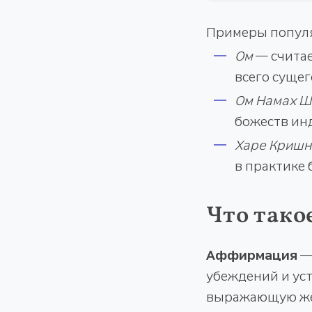
Примеры попул
Ом
— считае
всего сущег
Ом Намах Ш
божеств ин
Харе Кришн
в практике 
Что так
Аффирмация
—
убеждений и уст
выражающую жел