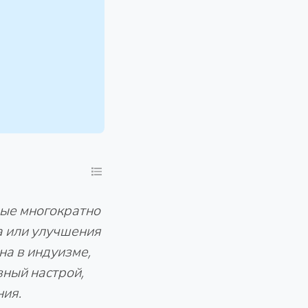
мые многократно
а или улучшения
на в индуизме,
вный настрой,
ния.