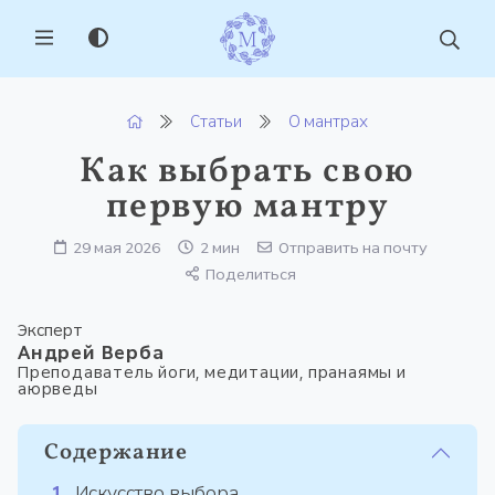
MENU
Статьи
О мантрах
Как выбрать свою
первую мантру
29 мая 2026
2 мин
Отправить на почту
Поделиться
Эксперт
Андрей Верба
Преподаватель йоги, медитации, пранаямы и
аюрведы
Содержание
Искусство выбора