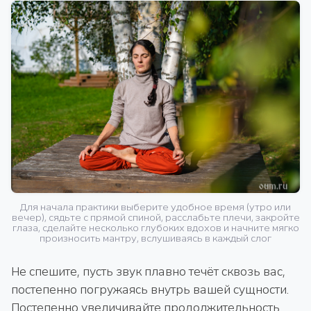
Для начала практики выберите удобное время (утро или
вечер), сядьте с прямой спиной, расслабьте плечи, закройте
глаза, сделайте несколько глубоких вдохов и начните мягко
произносить мантру, вслушиваясь в каждый слог
Не спешите, пусть звук плавно течёт сквозь вас,
постепенно погружаясь внутрь вашей сущности.
Постепенно увеличивайте продолжительность