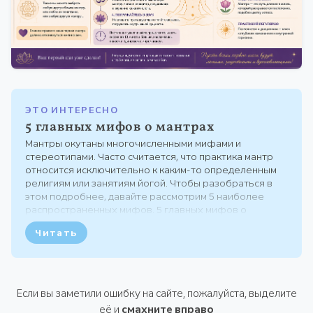
ЭТО ИНТЕРЕСНО
5 главных мифов о мантрах
Мантры окутаны многочисленными мифами и
стереотипами. Часто считается, что практика мантр
относится исключительно к каким-то определенным
религиям или занятиям йогой. Чтобы разобраться в
этом подробнее, давайте рассмотрим 5 наиболее
распространенных мифов. 5 главных мифов о
мантрах 1. Мантры предназначены исключительно для
Читать
йогов и верующих Практика мантр не ограничена
религиозными...
Если вы заметили ошибку на сайте, пожалуйста, выделите
её и
смахните вправо