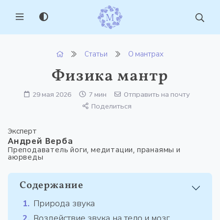
MENU
Статьи
О мантрах
Физика мантр
29 мая 2026
7 мин
Отправить на почту
Поделиться
Эксперт
Андрей Верба
Преподаватель йоги, медитации, пранаямы и
аюрведы
Содержание
Природа звука
Воздействие звука на тело и мозг