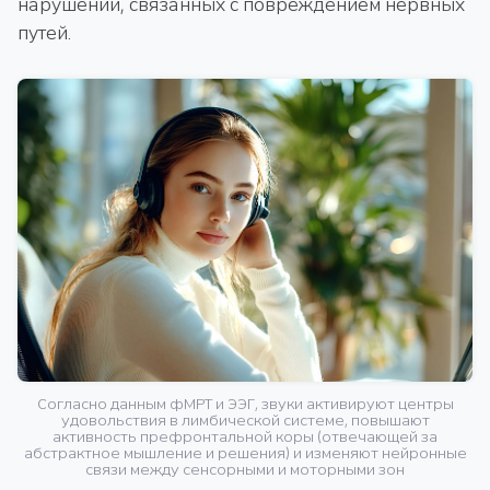
нарушений, связанных с повреждением нервных
путей.
Согласно данным фМРТ и ЭЭГ, звуки активируют центры
удовольствия в лимбической системе, повышают
активность префронтальной коры (отвечающей за
абстрактное мышление и решения) и изменяют нейронные
связи между сенсорными и моторными зон