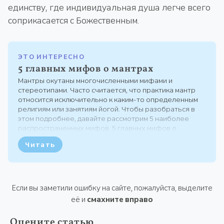
единству, где индивидуальная душа легче всего
соприкасается с Божественным.
ЭТО ИНТЕРЕСНО
5 главных мифов о мантрах
Мантры окутаны многочисленными мифами и
стереотипами. Часто считается, что практика мантр
относится исключительно к каким-то определенным
религиям или занятиям йогой. Чтобы разобраться в
этом подробнее, давайте рассмотрим 5 наиболее
распространенных мифов. 5 главных мифов о
мантрах 1. Мантры предназначены исключительно для
Читать
йогов и верующих Практика мантр не ограничена
религиозными...
Если вы заметили ошибку на сайте, пожалуйста, выделите
её и
смахните вправо
Оцените статью