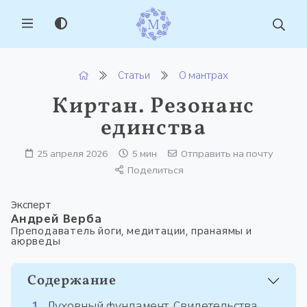
MENU
Статьи
О мантрах
Киртан. Резонанс
единства
25 апреля 2026
5 мин
Отправить на почту
Поделиться
Эксперт
Андрей Верба
Преподаватель йоги, медитации, пранаямы и
аюрведы
Содержание
Духовный фундамент. Свидетельства