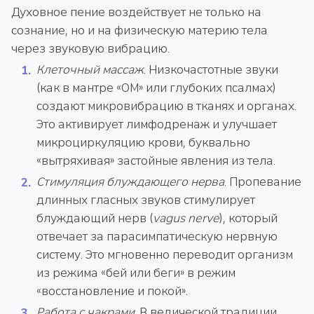
Духовное пение воздействует не только на
сознание, но и на физическую материю тела
через звуковую вибрацию.
Клеточный массаж
. Низкочастотные звуки
(как в мантре «ОМ» или глубоких псалмах)
создают микровибрацию в тканях и органах.
Это активирует лимфодренаж и улучшает
микроциркуляцию крови, буквально
«вытряхивая» застойные явления из тела.
Стимуляция блуждающего нерва
. Пропевание
длинных гласных звуков стимулирует
блуждающий нерв (
vagus nerve
), который
отвечает за парасимпатическую нервную
систему. Это мгновенно переводит организм
из режима «бей или беги» в режим
«восстановление и покой».
Работа с чакрами
. В ведической традиции