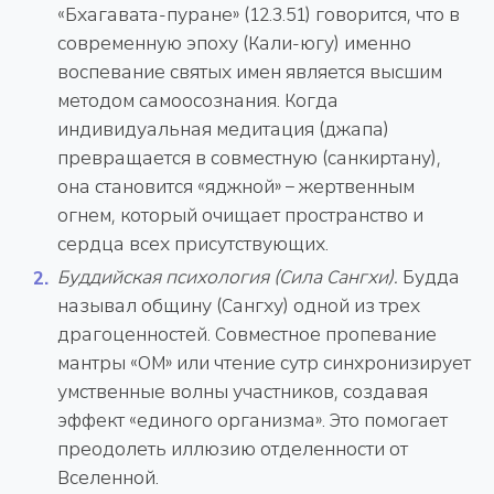
«Бхагавата-пуране» (12.3.51) говорится, что в
современную эпоху (Кали-югу) именно
воспевание святых имен является высшим
методом самоосознания. Когда
индивидуальная медитация (джапа)
превращается в совместную (санкиртану),
она становится «яджной» – жертвенным
огнем, который очищает пространство и
сердца всех присутствующих.
Буддийская психология (Сила Сангхи).
Будда
называл общину (Сангху) одной из трех
драгоценностей. Совместное пропевание
мантры «ОМ» или чтение сутр синхронизирует
умственные волны участников, создавая
эффект «единого организма». Это помогает
преодолеть иллюзию отделенности от
Вселенной.