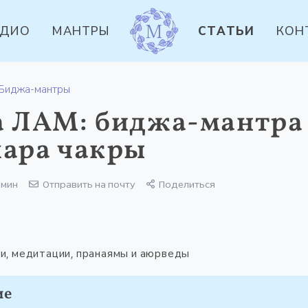
УДИО
МАНТРЫ
СТАТЬИ
КОН
Биджа-мантры
 ЛАМ: биджа-мантра
ара чакры
 мин
Отправить на почту
Поделиться
и, медитации, пранаямы и аюрведы
ие