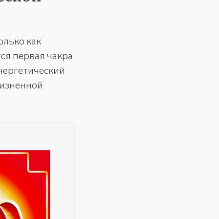
олько как
тся первая чакра
энергетический
жизненной