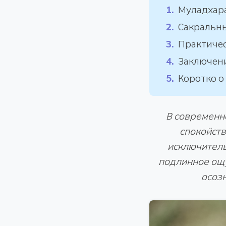
Муладхара
Сакральны
Практичес
Заключен
Коротко о
В современн
спокойств
исключитель
подлинное ощ
осозн