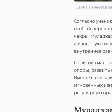
Звук Лам несет в с
Согласно учению
особый первичны
чакры, Муладхар
жизненную силу,
внутреннее рав
Практика мантр
опоры, развить 
Вместе с тем ва
мгновенных изм
регулярную прак
Муладха