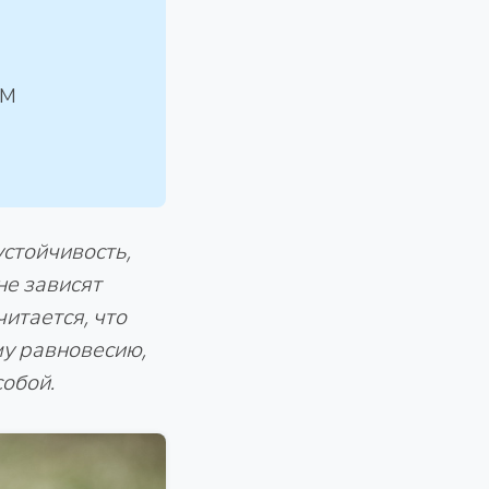
АМ
стойчивость,
не зависят
итается, что
у равновесию,
собой.