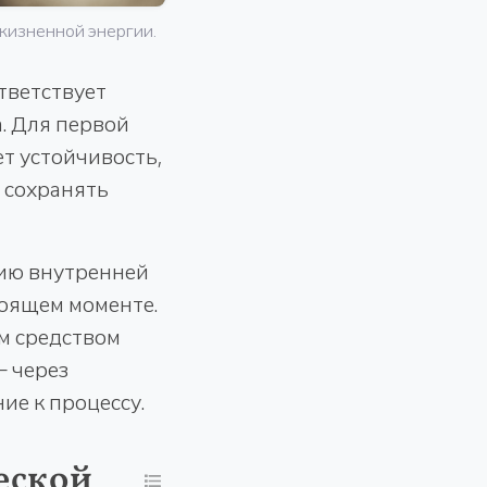
 жизненной энергии.
тветствует
. Для первой
ет устойчивость,
а сохранять
ию внутренней
тоящем моменте.
им средством
— через
ие к процессу.
еской