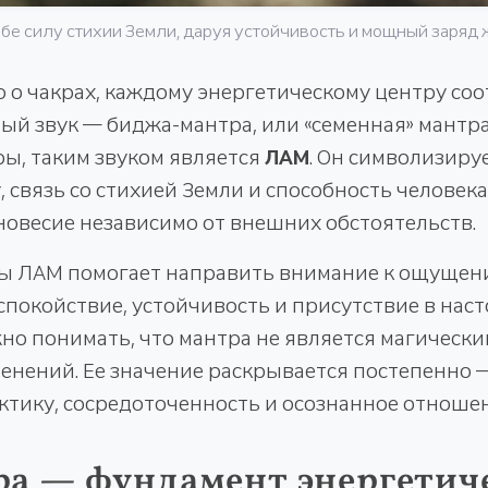
ебе силу стихии Земли, даруя устойчивость и мощный заряд
 о чакрах, каждому энергетическому центру соо
й звук — биджа-мантра, или «семенная» мантра
ы, таким звуком является
ЛАМ
. Он символизиру
 связь со стихией Земли и способность человек
новесие независимо от внешних обстоятельств.
ы ЛАМ помогает направить внимание к ощущен
спокойствие, устойчивость и присутствие в нас
жно понимать, что мантра не является магическ
енений. Ее значение раскрывается постепенно 
тику, сосредоточенность и осознанное отношен
ра — фундамент энергетич