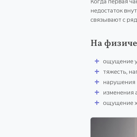
Когда первая ча
недостаток вну
связывают с ря
На физиче
ощущение у
тяжесть, на
нарушения 
изменения а
ощущение хо