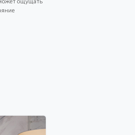
к может ощущать
ояние