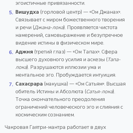
эгоистичные привязанности.
Вишудха
(горловой центр) — «Ом Джанах».
Связывает с миром божественного творения
и речи (
Джана-лока
). Проявляется чистота
намерений, самовыражение и безупречное
видение истины в физическом мире.
Аджня
(третий глаз) — «Ом Тапах». Сфера
высшего духовного усилия и аскезы (
Тапа-
лока
). Разрушаются иллюзии ума и
ментальное эго. Пробуждается интуиция.
Сахасрара
(макушка) — «Ом Сатьям». Высшая
обитель Истины и Абсолюта (
Сатья-лока
).
Точка окончательного преодоления
ограничений человеческого эго и слияния с
космическим сознанием.
Чакровая Гаятри-мантра работает в двух