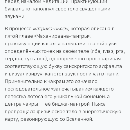
перед началом медитации. Практикующий
буквально наполнял своё тело священными
звуками.
В процессе
матрика-ньясы
, которая описана в
пятой главе «Маханирвана-тантры»,
практикующий касался пальцами правой руки
определённых точек на своём теле (лба, глаз, рта,
сердца, суставов), одновременно проговаривая
соответствующую букву санскритского алфавита
и визуализируя, как этот звук проникал в ткани.
Применительно к чакрам это означало
последовательное «запечатывание» каждого
лепестка лотоса его уникальной фонемой, а
центра чакры — её биджа-мантрой. Ньяса
превращала физическое тело в энергетическую
карту, резонирующую со Вселенной.