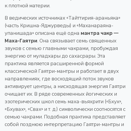
к плотной материи.
В ведических источниках «Тайттирия-араньяка»
(часть Кришна-Яджурведы) и «Маханараяна-
упанишада» описана ещё одна
мантра чакр —
Маха-Гаятри
. Она связывает семь священных
звуков с семью главными чакрами, пробуждая
энергию от муладхары до сахасрары. Эта
практика является расширенной формой
классической Гаятри-мантры и работает в двух
направлениях, где восходящий поток звуков
активирует центры, а нисходящая энергия Гаятри
очищает их. В ряде современных йогических и
эзотерических школ семь маха-вьяхрити («Бхух»,
«Бхувах», «Свах» и т. д.) символически соотносятся с
семью чакрами. Подобная практика представляет
собой позднюю интерпретацию Гаятри-мантры и