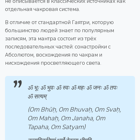
не описывается в классических источниках как
отдельная чакровая система.
В отличие от стандартной Гаятри, которую
большинство людей знает по популярным
записям, эта мантра состоит из трёх
последовательных частей: сонастройки с
Абсолютом, восхождения по чакрам и
нисхождения просветляющего света.
ॐ भूः ॐ भुवः ॐ स्वः ॐ महः ॐ जनः ॐ तपः
ॐ सत्यम्
(Om Bhūḥ, Om Bhuvaḥ, Om Svaḥ,
Om Mahaḥ, Om Janaha, Om
Tapaha, Om Satyam)