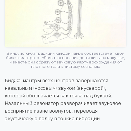
В индуистской традиции каждой чакре соответствует своя
биджа-мантра: от «Лам» в основании до тишины на макушке,
и вместе они образуют звуковую карту восхождения от
плотного тела к чистому сознанию
Биджа-мантры всех центров завершаются
назальным (носовым) звуком (анусварой),
который обозначается как точка над буквой.
Назальный резонатор разворачивает звуковое
восприятие извне вовнутрь, переводя
акустическую волну в тонкие вибрации.