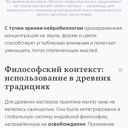
Во время практики в области чакры мысленно удерживают
её геометрический символ (янтру) — например, для
манипуры это перевёрнутый красный треугольник внутри
круга с десятью лепестками
С точки зрения нейробиологии
одновременная
концентрация на звуке, форме и цвете
способствует углублению внимания и помогает
уменьшить поток отвлекающих мыслей.
Философский контекст:
использование в древних
традициях
Для древних мастеров практика мантр чакр не
являлась самоцелью. Она была интегрирована в
глобальную систему индийской философии,
направленную на
освобождение
. Понимание