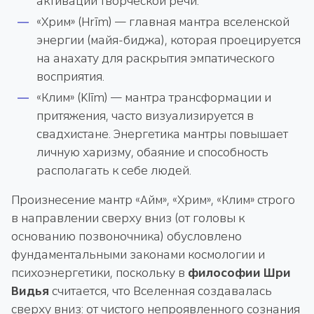
активации творческой речи.
«Хрим» (Hrīm) — главная мантра вселенской
энергии (майя-биджа), которая проецируется
на анахату для раскрытия эмпатического
восприятия.
«Клим» (Klīm) — мантра трансформации и
притяжения, часто визуализируется в
свадхистане. Энергетика мантры повышает
личную харизму, обаяние и способность
располагать к себе людей.
Произнесение мантр «Айм», «Хрим», «Клим» строго
в направлении сверху вниз (от головы к
основанию позвоночника) обусловлено
фундаментальными законами космологии и
психоэнергетики, поскольку в
философии Шри
Видья
считается, что Вселенная создавалась
сверху вниз: от чистого непроявленного сознания