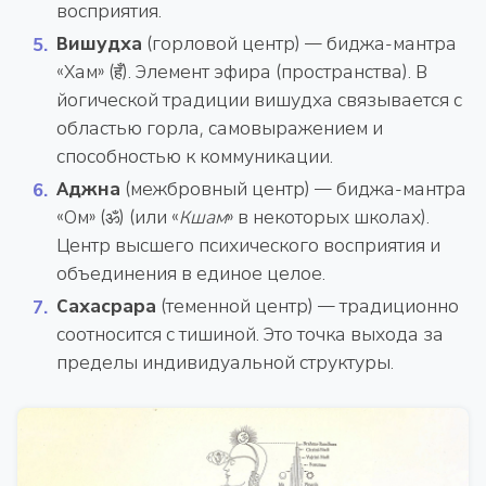
восприятия.
Вишудха
(горловой центр) — биджа-мантра
«Хам» (हँ). Элемент эфира (пространства). В
йогической традиции вишудха связывается с
областью горла, самовыражением и
способностью к коммуникации.
Аджна
(межбровный центр) — биджа-мантра
«Ом» (ॐ) (или «
Кшам
» в некоторых школах).
Центр высшего психического восприятия и
объединения в единое целое.
Сахасрара
(теменной центр) — традиционно
соотносится с тишиной. Это точка выхода за
пределы индивидуальной структуры.