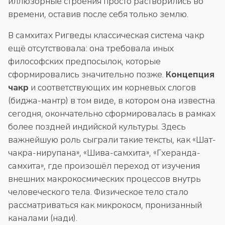
иллюзорные строения просто растворились во
времени, оставив после себя только землю.
В самхитах Ригведы классическая система чакр
ещё отсутствовала: она требовала иных
философских предпосылок, которые
сформировались значительно позже.
Концепция
чакр
и соответствующих им корневых слогов
(биджа-мантр) в том виде, в котором она известна
сегодня, окончательно сформировалась в рамках
более поздней индийской культуры. Здесь
важнейшую роль сыграли такие тексты, как «Шат-
чакра-нирупана», «Шива-самхита», «Гхеранда-
самхита», где произошёл переход от изучения
внешних макрокосмических процессов внутрь
человеческого тела. Физическое тело стало
рассматриваться как микрокосм, пронизанный
каналами (нади).