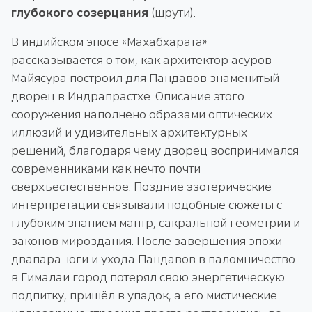
глубокого созерцания
(шрути).
В индийском эпосе «Махабхарата»
рассказывается о том, как архитектор асуров
Майясура построил для Пандавов знаменитый
дворец в Индрапрастхе. Описание этого
сооружения наполнено образами оптических
иллюзий и удивительных архитектурных
решений, благодаря чему дворец воспринимался
современниками как нечто почти
сверхъестественное. Поздние эзотерические
интерпретации связывали подобные сюжеты с
глубоким знанием мантр, сакральной геометрии и
законов мироздания. После завершения эпохи
двапара-юги и ухода Пандавов в паломничество
в Гималаи город потерял свою энергетическую
подпитку, пришёл в упадок, а его мистические