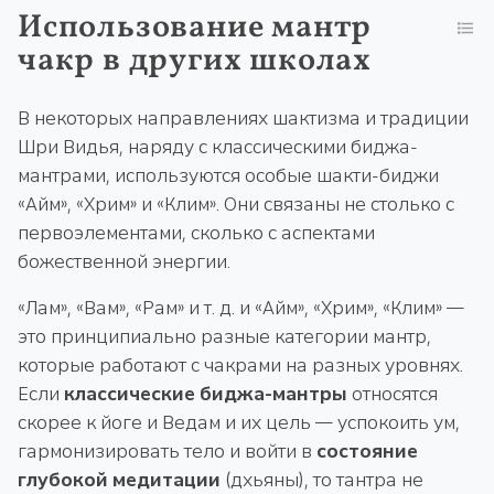
Использование мантр
чакр в других школах
В некоторых направлениях шактизма и традиции
Шри Видья, наряду с классическими биджа-
мантрами, используются особые шакти-биджи
«Айм», «Хрим» и «Клим». Они связаны не столько с
первоэлементами, сколько с аспектами
божественной энергии.
«Лам», «Вам», «Рам» и т. д. и «Айм», «Хрим», «Клим» —
это принципиально разные категории мантр,
которые работают с чакрами на разных уровнях.
Если
классические биджа-мантры
относятся
скорее к йоге и Ведам и их цель — успокоить ум,
гармонизировать тело и войти в
состояние
глубокой медитации
(дхьяны), то тантра не