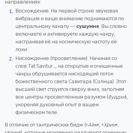
направлениях:
Восхождение. На первой строке звуковая
вибрация и ваше внимание поднимаются по
центральному каналу —
сушумне
. Вы словно
включаете и активируете каждую чакру,
настраивая её на космическую частоту её
локи.
Нисхождение (просветление). Начиная со
слов Tat Savitur..., на открытые и очищенные
чакры обрушивается нисходящий поток
божественного света Савитара (Солнца). Этот
высший свет струится сверху вниз, заполняя
все центры просветлённым разумом (
буддхи
),
укореняя духовный опыт в вашем
физическом теле.
В отличие от тантрических бидж («
Айм
», «
Хрим
»,
«
Клим
»), которые мгновенно раздувают огненную