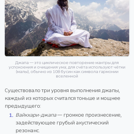
Джапа — это циклическое повторение мантры для
успокоения и очищения ума; для счёта используют чётки
(малы), обычно из 108 бусин как символа гармонии
вселенной
Существовало три уровня выполнения джапы,
каждый из которых считался тоньше и мощнее
предыдущего:
Вайкхари-джапа
— громкое произнесение,
задействующее грубый акустический
резонанс.