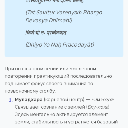
तत्सवितुर्वरेण्यं भर्गो देवस्य धीमहि
(Tat Savitur Vareṇyaṁ Bhargo
Devasya Dhīmahi)
धियो यो नः प्रचोदयात्
(Dhiyo Yo Naḥ Pracodayāt)
При осознанном пении или мысленном
повторении практикующий последовательно
поднимает фокус своего внимания по
позвоночному столбу:
Муладхара
(корневой центр) — «Ом Бхух».
Связывает сознание с землёй (
Бху-лока
).
Здесь ментально активируется элемент
земли, стабильность и устраняется базовый