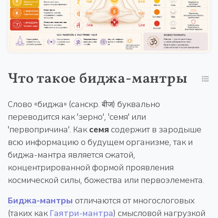
Что такое биджа-мантры
Слово «биджа» (санскр. बीज) буквально
переводится как 'зерно', 'семя' или
'первопричина'. Как
семя
содержит в зародыше
всю информацию о будущем организме, так и
биджа-мантра является сжатой,
концентрированной формой проявления
космической силы, божества или первоэлемента.
Биджа-мантры
отличаются от многослоговых
(таких как
Гаятри-мантра
) смысловой нагрузкой