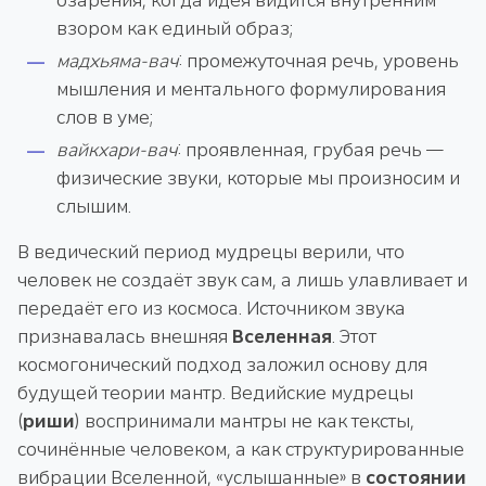
озарения, когда идея видится внутренним
взором как единый образ;
мадхьяма-вач
: промежуточная речь, уровень
мышления и ментального формулирования
слов в уме;
вайкхари-вач
: проявленная, грубая речь —
физические звуки, которые мы произносим и
слышим.
В ведический период мудрецы верили, что
человек не создаёт звук сам, а лишь улавливает и
передаёт его из космоса. Источником звука
признавалась внешняя
Вселенная
. Этот
космогонический подход заложил основу для
будущей теории мантр. Ведийские мудрецы
(
риши
) воспринимали мантры не как тексты,
сочинённые человеком, а как структурированные
вибрации Вселенной, «услышанные» в
состоянии