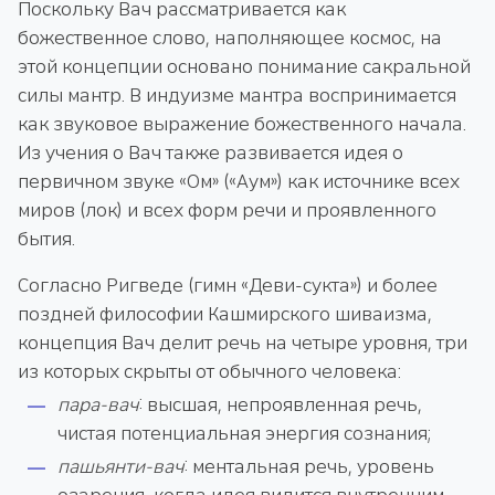
Поскольку Вач рассматривается как
божественное слово, наполняющее космос, на
этой концепции основано понимание сакральной
силы мантр. В индуизме мантра воспринимается
как звуковое выражение божественного начала.
Из учения о Вач также развивается идея о
первичном звуке «Ом» («Аум») как источнике всех
миров (лок) и всех форм речи и проявленного
бытия.
Согласно Ригведе (гимн «Деви-сукта») и более
поздней философии Кашмирского шиваизма,
концепция Вач делит речь на четыре уровня, три
из которых скрыты от обычного человека:
пара-вач
: высшая, непроявленная речь,
чистая потенциальная энергия сознания;
пашьянти-вач
: ментальная речь, уровень