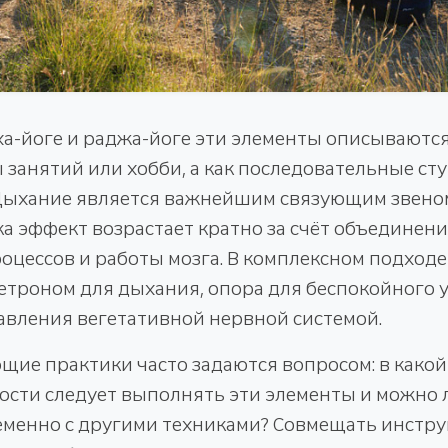
тха-йоге и раджа-йоге эти элементы описываются
занятий или хобби, а как последовательные ст
 Дыхание является важнейшим связующим звеном
а эффект возрастает кратно за счёт объединени
оцессов и работы мозга. В комплексном подход
етроном для дыхания, опора для беспокойного у
авления вегетативной нервной системой.
щие практики часто задаются вопросом: в какой
ости следует выполнять эти элементы и можно 
менно с другими техниками? Совмещать инстр