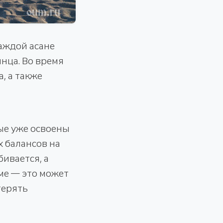
аждой асане
нца. Во время
, а также
ые уже освоены
 балансов на
бивается, а
ме — это может
терять