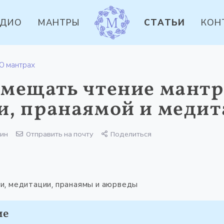
УДИО
МАНТРЫ
СТАТЬИ
КОН
О мантрах
вмещать чтение мантр
и, пранаямой и меди
мин
Отправить на почту
Поделиться
и, медитации, пранаямы и аюрведы
ие