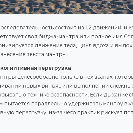
оследовательность состоит из 12 движений, и к
етствует своя биджа-мантра или полное имя Сол
низируется движение тела, цикл вдоха и выдоха
знесение текста мантры.
 когнитивная перегрузка
нтры целесообразно только в тех асанах, котор
учивании новых виньяс или выполнении сложных
забывать о технике безопасности. Если дыхание с
м пытается параллельно удерживать мантру в у
вную перегрузку, из-за чего практик рискует по