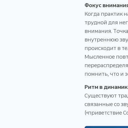
Фокус внимания
Когда практик 
трудной для не
внимания. Точка
внутреннюю звук
происходит в те
Мысленное повт
перераспределя
помнить, что и 
Ритм в динамик
Существуют тра
связанные со зв
(«приветствие Со