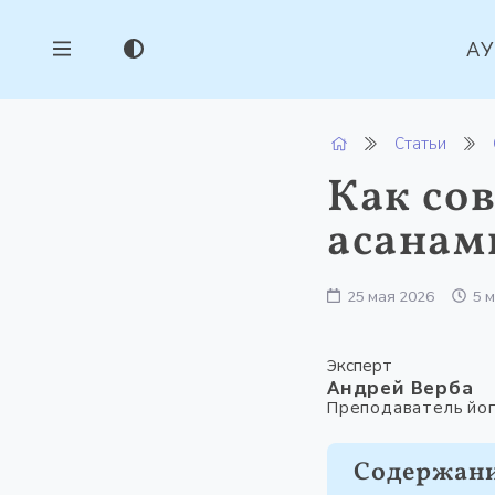
А
Статьи
Как со
асанам
25 мая 2026
5 
Эксперт
Андрей Верба
Преподаватель йог
Содержан