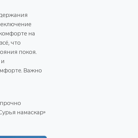
удержания
ереключение
скомфорте на
сё, что
тояния покоя.
 и
омфорте. Важно
 прочно
Сурья намаскар»