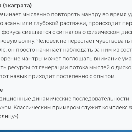
 (экаграта)
начинает мысленно повторять мантру во время 
го асаны или глубокой растяжки, происходит п
 фокуса смещается с сигналов о физическом ди
овую волну. Человек не перестаёт чувствовать в
ле, он просто начинает наблюдать за ним из сос
орение мантры может поглощать внимание ума
ть ресурсы от генерации потока мыслей о диск
этот навык приходит постепенно с опытом.
е
диционные динамические последовательности,
уком. Классическим примером служит комплекс «
лнцу»).