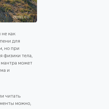
 не как
упени для
, но при
я физики тела,
е мантра может
ма и
ли читать
ументы можно,