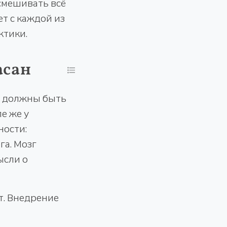
смешивать всё
ет с каждой из
ктики.
асан
е должны быть
е же у
ности:
га. Мозг
ысли о
т. Внедрение