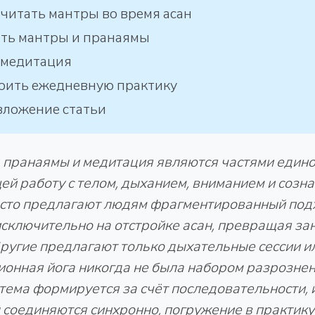
читать мантры во время асан
ать мантры и пранаямы
 медитация
оить ежедневную практику
зложение статьи
 пранаямы и медитация являются частями едино
й работу с телом, дыханием, вниманием и созна
сто предлагают людям фрагментированный подх
сключительно на отстройке асан, превращая за
Другие предлагают только дыхательные сессии и
онная йога никогда не была набором разрозне
тема формируется за счёт последовательности, 
соединяются синхронно, погружение в практику