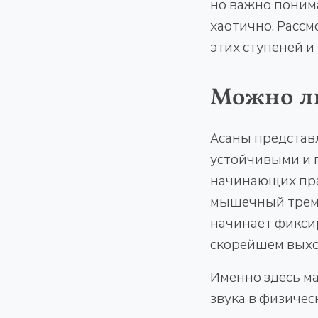
но важно поним
хаотично. Рассм
этих ступеней и
Можно ли
Асаны представ
устойчивыми и 
начинающих пра
мышечный тремо
начинает фикси
скорейшем выход
Именно здесь м
звука в физичес