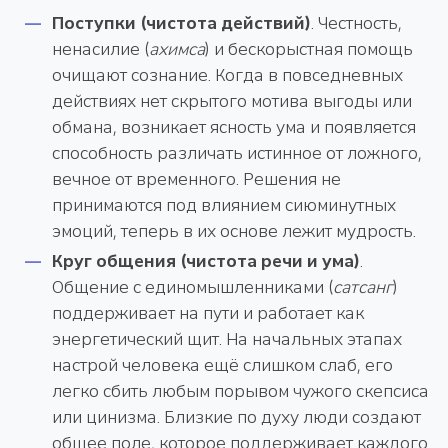
Поступки (чистота действий)
. Честность,
ненасилие (
ахимса
) и бескорыстная помощь
очищают сознание. Когда в повседневных
действиях нет скрытого мотива выгоды или
обмана, возникает ясность ума и появляется
способность различать истинное от ложного,
вечное от временного. Решения не
принимаются под влиянием сиюминутных
эмоций, теперь в их основе лежит мудрость.
Круг общения (чистота речи и ума)
.
Общение с единомышленниками (
сатсанг
)
поддерживает на пути и работает как
энергетический щит. На начальных этапах
настрой человека ещё слишком слаб, его
легко сбить любым порывом чужого скепсиса
или цинизма. Близкие по духу люди создают
общее поле, которое поддерживает каждого