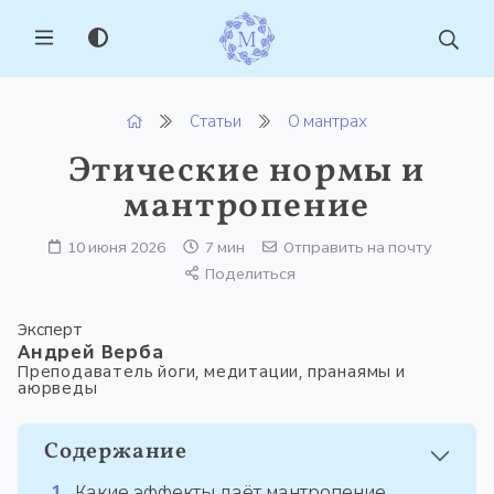
MENU
Статьи
О мантрах
Этические нормы и
мантропение
10 июня 2026
7 мин
Отправить на почту
Поделиться
Эксперт
Андрей Верба
Преподаватель йоги, медитации, пранаямы и
аюрведы
Содержание
Какие эффекты даёт мантропение