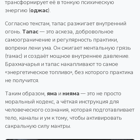
трансформирует её в тонкую психическую
энергию (
оджас
).
Согласно текстам, тапас разжигает внутренний
огонь.
Тапас
— это аскеза, добровольное
самоограничение и регулярность практики,
вопреки лени ума. Он сжигает ментальную грязь
(тамас) и создаёт мощное внутреннее давление.
Брахмачарья и тапас накапливают то самое
«энергетическое топливо», без которого практика
не получится.
Таким образом,
яма
и
нияма
— это не просто
моральный кодекс, а чёткая инструкция для
человеческого сознания, которая подготавливает
тело, каналы и ум к тому, чтобы активировать
сакральную силу мантры.