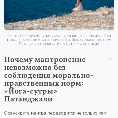
Мантра — «оружие ума»: джапа поднимает энергию, а без
моральных норм (яма и нияма) её избыток опасен, потому
Патанджали начинал йогу с этики, а не с асан
Почему мантропение
невозможно без
соблюдения морально-
нравственных норм:
«Йога-сутры»
Патанджали
С санскрита мантра переводится не только как