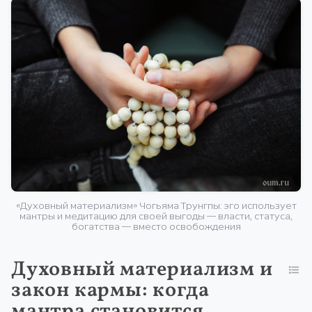
«Духовный материализм» Чогьяма Трунгпы: эго использует
мантры и медитацию для своей выгоды — власти, статуса,
богатства — вместо освобождения
Духовный материализм и
закон кармы: когда
мантра становится