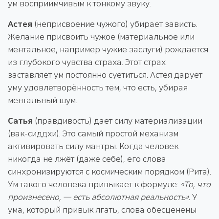
ум восприимчивым к тонкому звуку.
Астея
(неприсвоение чужого) убирает зависть.
Желание присвоить чужое (материальное или
ментальное, например чужие заслуги) рождается
из глубокого чувства страха. Этот страх
заставляет ум постоянно суетиться. Астея дарует
уму удовлетворённость тем, что есть, убирая
ментальный шум.
Сатья
(правдивость) дает силу материализации
(вак-сиддхи). Это самый простой механизм
активировать силу мантры. Когда человек
никогда не лжёт (даже себе), его слова
синхронизируются с космическим порядком (Рита).
Ум такого человека привыкает к формуле:
«То, что
произнесено, — есть абсолютная реальность»
. У
ума, который привык лгать, слова обесценены