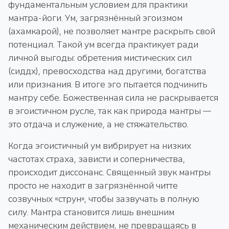
фундаментальным условием для практики
мантра-йоги. Ум, загрязнённый эгоизмом
(ахамкарой), не позволяет мантре раскрыть свой
потенциал. Такой ум всегда практикует ради
личной выгоды: обретения мистических сил
(сиддх), превосходства над другими, богатства
или признания. В итоге эго пытается подчинить
мантру себе. Божественная сила не раскрывается
в эгоистичном русле, так как природа мантры —
это отдача и служение, а не стяжательство.
Когда эгоистичный ум вибрирует на низких
частотах страха, зависти и соперничества,
происходит диссонанс. Священный звук мантры
просто не находит в загрязнённой читте
созвучных «струн», чтобы зазвучать в полную
силу. Мантра становится лишь внешним
механическим действием, не превращаясь в