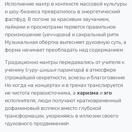
Исполнение мантр в контексте массовой культуры
и шоу-бизнеса превратилось в энергетический
фастфуд. В погоне за красивым звучанием,
лайками и просмотрами теряется правильное
произношение (
увччарана
) и сакральный ритм.
Музыкальная обёртка вытесняет духовную суть, а
форма начинает преобладать над содержанием.
Традиционно мантры передавались от учителя к
ученику (
гуру-шишья парампара
) в атмосфере
строжайшей секретности, аскезы и благоговения.
Но когда на концертах и в треках транслируется
не чистота первоисточника, а
харизма
и
эго
исполнителя, люди получают кратковременный
дофаминовый всплеск вместо глубокой
трансформации, укореняясь в иллюзии своего
«духовного продвижения».