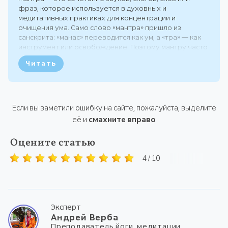
фраз, которое используется в духовных и
медитативных практиках для концентрации и
очищения ума. Само слово «мантра» пришло из
санскрита: «манас» переводится как ум, а «тра» — как
инструмент или освобождение. Поэтому мантру часто
трактуют как инструмент для работы с умом. На
Читать
протяжении тысячелетий мантры практикуют в йоге,
индуизме, буддизме,...
Если вы заметили ошибку на сайте, пожалуйста, выделите
её и
смахните вправо
Оцените статью
4 / 10
Эксперт
Андрей Верба
Преподаватель йоги, медитации,