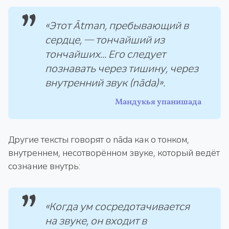
«Этот Ātman, пребывающий в
сердце, — тончайший из
тончайших... Его следует
познавать через тишину, через
внутренний звук (nāda)».
Мандукья упанишада
Другие тексты говорят о nāda как о тонком,
внутреннем, несотворённом звуке, который ведёт
сознание внутрь:
«Когда ум сосредотачивается
на звуке, он входит в