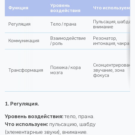
Уровень
Функция
Что используем
воздействия
Пульсация, шабда,
Регуляция
Тело / прана
внимание
Взаимодействие
Резонатор,
Коммуникация
/ роль
интонация, чакра
Сконцентрированн
Психика / кора
Трансформация
звучание, зона
мозга
фокуса
1. Регуляция.
Уровень воздействия:
тело, прана.
Что используем:
пульсацию, шабду
(элементарные звуки), внимание.