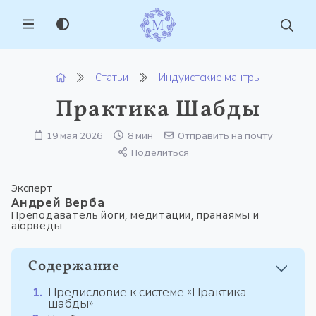
MENU
Статьи
Индуистские мантры
Практика Шабды
19 мая 2026
8 мин
Отправить на почту
Поделиться
Эксперт
Андрей Верба
Преподаватель йоги, медитации, пранаямы и
аюрведы
Содержание
Предисловие к системе «Практика
шабды»