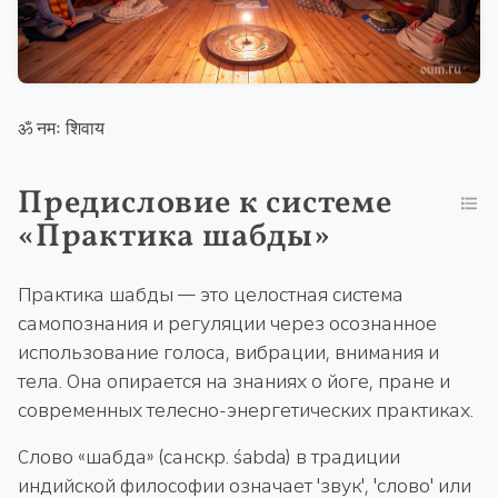
ॐ नमः शिवाय
Предисловие к системе
«Практика шабды»
Практика шабды — это целостная система
самопознания и регуляции через осознанное
использование голоса, вибрации, внимания и
тела. Она опирается на знаниях о йоге, пране и
современных телесно-энергетических практиках.
Слово «шабда» (санскр. śabda) в традиции
индийской философии означает 'звук', 'слово' или