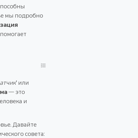
способны
тье мы подробно
изация
 помогает
атчик
' или
зма
— это
еловека и
овье. Давайте
ческого совета: