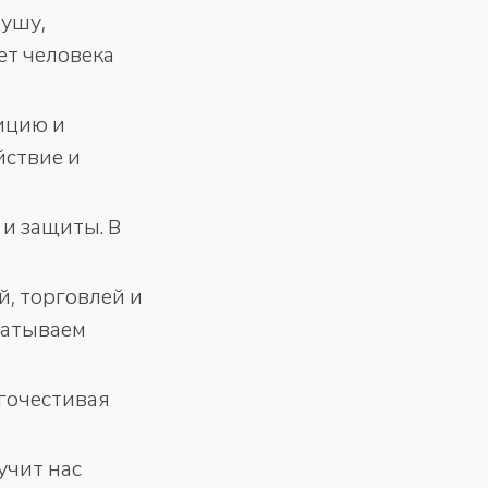
душу,
ет человека
уицию и
йствие и
 и защиты. В
й, торговлей и
батываем
гочестивая
учит нас