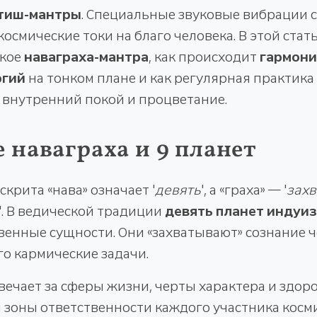
тиш-мантры
. Специальные звуковые вибрации 
осмические токи на благо человека. В этой ста
акое
наваграха-мантра
, как происходит
гармон
ргий
на тонком плане и как регулярная практика
 внутренний покой и процветание.
е наваграха и 9 планет
скрита «нава» означает '
девять
', а «граха» — '
захв
'. В ведической традиции
девять планет индуи
енные сущности. Они «захватывают» сознание ч
о кармические задачи.
вечает за сферы жизни, черты характера и здор
 зоны ответственности каждого участника косми