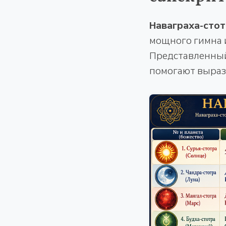
Наваграха-сто
мощного гимна 
Представленный
помогают выраз