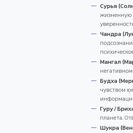
Сурья (Сол
жизненную с
уверенности
Чандра (Лу
подсознани
психическое
Мангал (Ма
негативном 
Будха (Мер
чувством юм
информаци
Гуру / Бри
планета. От
Шукра (Вен