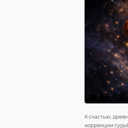
К счастью, дре
коррекции судь