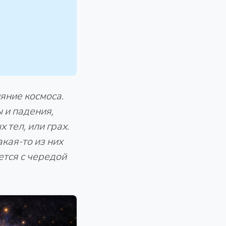
яние космоса.
 и падения,
 тел, или грах.
кая-то из них
ется с чередой