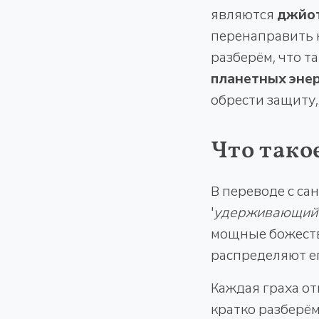
являются
джйо
перенаправить к
разберём, что т
планетных эне
обрести защиту,
Что тако
В переводе с сан
'
удерживающий
мощные божеств
распределяют ег
Каждая граха от
кратко разберём