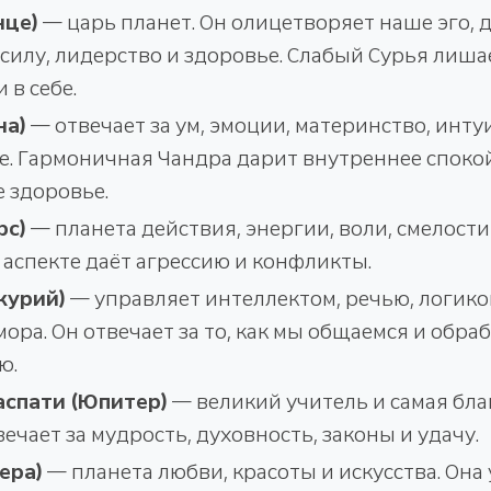
нце)
— царь планет. Он олицетворяет наше эго, 
илу, лидерство и здоровье. Слабый Сурья лиша
 в себе.
на)
— отвечает за ум, эмоции, материнство, инт
е. Гармоничная Чандра дарит внутреннее споко
 здоровье.
рс)
— планета действия, энергии, воли, смелости
аспекте даёт агрессию и конфликты.
курий)
— управляет интеллектом, речью, логико
ора. Он отвечает за то, как мы общаемся и обра
ю.
хаспати (Юпитер)
— великий учитель и самая бла
вечает за мудрость, духовность, законы и удачу.
ера)
— планета любви, красоты и искусства. Она 