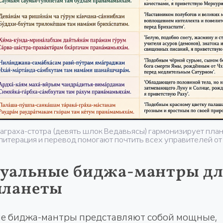
граха-стотра (девять шлок Ведавьясы) гармонизирует пла
литерация и перевод помогают почтить всех управителей от
уальные биджа-мантры дл
планеты
е биджа-мантры представляют собой мощные,