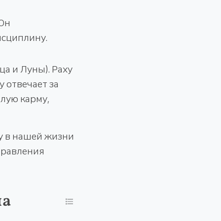
 Он
исциплину.
а и Луны). Раху
у отвечает за
лую карму,
у в нашей жизни
правления
на