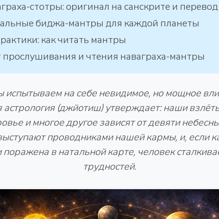
аграха-стотры: оригинал на санскрите и перевод
альные биджа-мантры для каждой планеты
рактики: как читать мантры
 прослушивания и чтения наваграха-мантры
 испытываем на себе невидимое, но мощное вли
 астрология (джйотиш) утверждает: наши взлёты
овье и многое другое зависят от девяти небесных
выступают проводниками нашей кармы, и, если ка
 поражена в натальной карте, человек сталкива
трудностей.