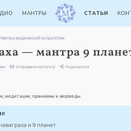
УДИО
МАНТРЫ
СТАТЬИ
КОН
Мантры ведической астрологии
аха — мантра 9 плане
мин
Отправить на почту
Поделиться
и, медитации, пранаямы и аюрведы
ие
наваграха и 9 планет