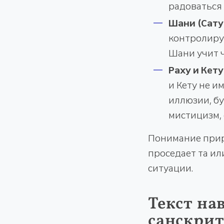
радоваться 
Шани (Сату
контролиру
Шани учит ч
Раху и Кету
и Кету не и
иллюзии, бу
мистицизм,
Понимание прир
проседает та ил
ситуации.
Текст на
санскрит