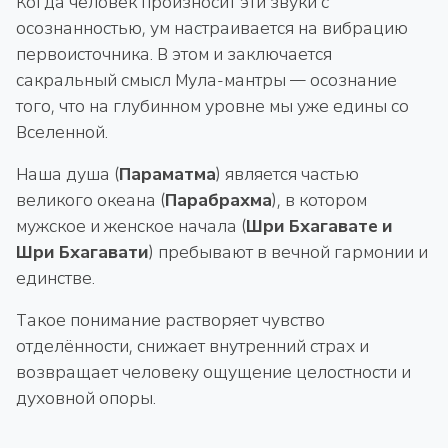
Когда человек произносит эти звуки с
осознанностью, ум настраивается на вибрацию
первоисточника. В этом и заключается
сакральный смысл Мула-мантры — осознание
того, что на глубинном уровне мы уже едины со
Вселенной.
Наша душа (
Параматма
) является частью
великого океана (
Парабрахма
), в котором
мужское и женское начала (
Шри Бхагавате и
Шри Бхагавати
) пребывают в вечной гармонии и
единстве.
Такое понимание растворяет чувство
отделённости, снижает внутренний страх и
возвращает человеку ощущение целостности и
духовной опоры.