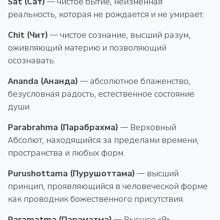
Sat (Сат)
— чистое бытие, неизменная
реальность, которая не рождается и не умирает.
Chit (Чит)
— чистое сознание, высший разум,
оживляющий материю и позволяющий
осознавать.
Ananda (Ананда)
— абсолютное блаженство,
безусловная радость, естественное состояние
души.
Parabrahma (Парабрахма)
— Верховный
Абсолют, находящийся за пределами времени,
пространства и любых форм.
Purushottama (Пурушоттама)
— высший
принцип, проявляющийся в человеческой форме
как проводник божественного присутствия.
Paramatma (Параматма)
— Высшее «Я»,