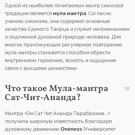
Одной из наиболее почитаемых мантр сикхской
традиции является
мула мантра
. Согласно
учению сикхизма, она содержит основные
качества Единого Творца и служит напоминанием
о подлинной духовной природе человека. Для
многих практикующих регулярное повторение
мула мантры становится способом обрести
внутреннюю гармонию, ясность и ощущение
связи с высшими ценностями.
Что такое Мула-мантра
Сат-Чит-Ананда?
Мантра «Ом Сат Чит Ананда Парабрахма…»
получила широкую известность благодаря
духовному движению
Oneness
(Университет