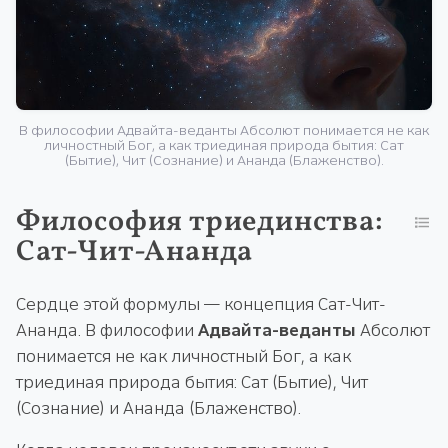
В философии Адвайта-веданты Абсолют понимается не как
личностный Бог, а как триединая природа бытия: Сат
(Бытие), Чит (Сознание) и Ананда (Блаженство).
Философия триединства:
Сат-Чит-Ананда
Сердце этой формулы — концепция Сат-Чит-
Ананда. В философии
Адвайта-веданты
Абсолют
понимается не как личностный Бог, а как
триединая природа бытия: Сат (Бытие), Чит
(Сознание) и Ананда (Блаженство).