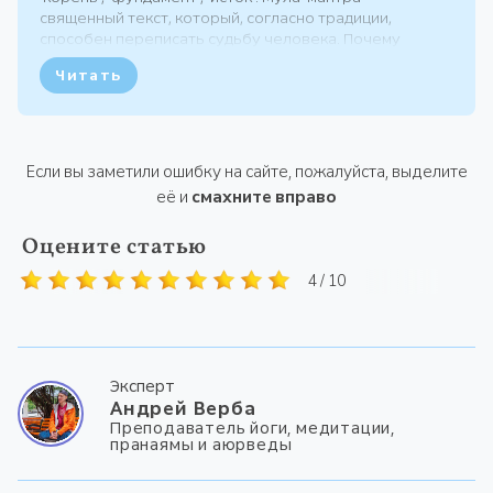
священный текст, который, согласно традиции,
способен переписать судьбу человека. Почему
короткой звуковой формуле приписывают такую
Читать
мощную силу? Давайте разберём, как «корень» влияет
на нашу...
Если вы заметили ошибку на сайте, пожалуйста, выделите
её и
смахните вправо
Оцените статью
4 / 10
Эксперт
Андрей Верба
Преподаватель йоги, медитации,
пранаямы и аюрведы