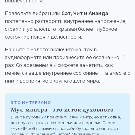
вовлечённости.
Позвольте вибрациям
Сат, Чит и Ананда
постепенно растворять внутреннее напряжение,
страхи и усталость, открывая более глубокое
состояние покоя и целостности.
Начните с малого: включите мантру в
аудиоформате или произнесите её осознанно 11
раз. Со временем вы сможете заметить, как
меняется ваше внутреннее состояние — а вместе с
ним и восприятие окружающего мира.
ЭТО ИНТЕРЕСНО
Мул-мантра - это исток духовного
В мире духовных практик тысячи мантр, но есть одна,
которую называют «семенем» или «корнем». Слово
«мул» (Mool) на языке панджаби буквально означает
'корень', 'фундамент', 'исток'. Мула-мантра —