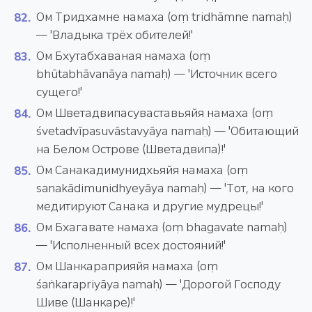
Ом Тридхамне намаха (oṃ tridhāmne namaḥ)
— 'Владыка трёх обителей!'
Ом Бхутабхаваная намаха (oṃ
bhūtabhāvanāya namaḥ) — 'Источник всего
сущего!'
Ом Шветадвипасуваставьяйя намаха (oṃ
śvetadvīpasuvāstavyāya namaḥ) — 'Обитающий
на Белом Острове (Шветадвипа)!'
Ом Санакадимунидхьяйя намаха (oṃ
sanakādimunidhyeyāya namaḥ) — 'Тот, на кого
медитируют Санака и другие мудрецы!'
Ом Бхагавате намаха (oṃ bhagavate namaḥ)
— 'Исполненный всех достояний!'
Ом Шанкараприяйя намаха (oṃ
śaṅkarapriyāya namaḥ) — 'Дорогой Господу
Шиве (Шанкаре)!'