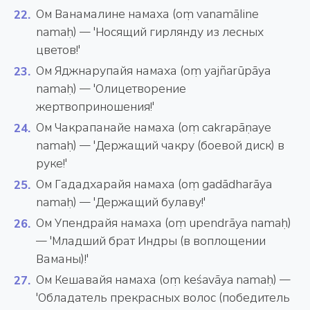
Ом Ванамалине намаха (oṃ vanamāline
namaḥ) — 'Носящий гирлянду из лесных
цветов!'
Ом Яджнарупайя намаха (oṃ yajñarūpāya
namaḥ) — 'Олицетворение
жертвоприношения!'
Ом Чакрапанайе намаха (oṃ cakrapāṇaye
namaḥ) — 'Держащий чакру (боевой диск) в
руке!'
Ом Гададхарайя намаха (oṃ gadādharāya
namaḥ) — 'Держащий булаву!'
Ом Упендрайя намаха (oṃ upendrāya namaḥ)
— 'Младший брат Индры (в воплощении
Ваманы)!'
Ом Кешавайя намаха (oṃ keśavāya namaḥ) —
'Обладатель прекрасных волос (победитель