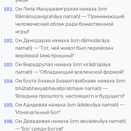
умом!'
Ом Лила Манушавиграхая намаха (oṃ
līlāmānuṣavigrahāya namaḥ) — 'Принимающий
человеческий облик ради божественной
игры!'
Ом Дамодарая намаха (oṃ dāmodarāya
namaḥ) — 'Тот, чей живот был перевязан
верёвкой (имя Кришны)!'
Ом Вирадрупая намаха (oṃ virāḍrūpāya
namaḥ) — 'Обладающий вселенской формой!'
Ом Бхута Бхавья Бхаватпрабхаве намаха (oṃ
bhūtabhavyabhavatprabhave namaḥ) —
'Владыка прошлого, настоящего и будущего!'
Ом Адидевая намаха (oṃ ādidevāya namaḥ) —
'Изначальный Бог!'
Ом Девадевая намаха (oṃ devadevāya namaḥ)
— 'Бог среди Богов!'