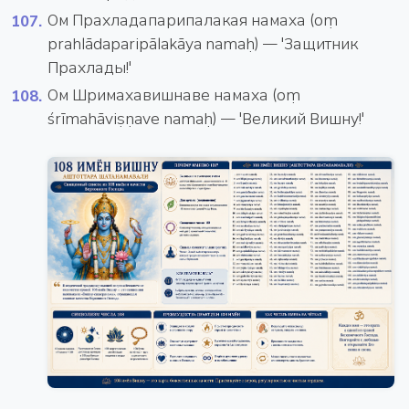
Ом Прахладапарипалакая намаха (oṃ
prahlādaparipālakāya namaḥ) — 'Защитник
Прахлады!'
Ом Шримахавишнаве намаха (oṃ
śrīmahāviṣṇave namaḥ) — 'Великий Вишну!'