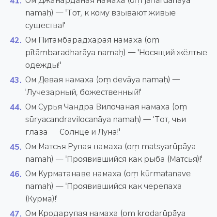
Ом Джанарданая намаха (oṃ janārdanāya
namaḥ) — 'Тот, к кому взывают живые
существа!'
Ом Питамбарадхарая намаха (oṃ
pītāmbaradharāya namaḥ) — 'Носящий жёлтые
одежды!'
Ом Девая намаха (oṃ devāya namaḥ) —
'Лучезарный, божественный!'
Ом Сурья Чандра Вилочаная намаха (oṃ
sūryacandravilocanāya namaḥ) — 'Тот, чьи
глаза — Солнце и Луна!'
Ом Матсья Рупая намаха (oṃ matsyarūpāya
namaḥ) — 'Проявившийся как рыба (Матсья)!'
Ом Курматанаве намаха (oṃ kūrmatanave
namaḥ) — 'Проявившийся как черепаха
(Курма)!'
Ом Кродарупая намаха (oṃ kroḍarūpāya