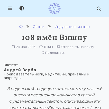
MENU
Статьи
Индуистские мантры
108 имён Вишну
24 мая 2026
8 мин
Отправить на почту
Поделиться
Эксперт
Андрей Верба
Преподаватель йоги, медитации, пранаямы и
аюрведы
В ведической традиции считается, что у высшей
энергии бесконечное количество граней.
Фундаментальным текстом, описывающим эти
качества, является «Вишну-сахасранама» (гимн