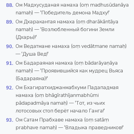
Ом Мадхусуданая намаха (oṃ madhusūdanāya
namaḥ) — 'Победитель демона Мадху!'
Ом Дхаракантая намаха (oṃ dharākāntāya
namaḥ) — 'Возлюбленный богини Земли
(Дхары)!'
Ом Ведатмане намаха (oṃ vedātmane namaḥ)
— 'Душа Вед!'
Ом Бадараяная намаха (oṃ bādarāyaṇāya
namaḥ) — 'Проявившийся как мудрец Вьяса
(Бадараяна)!'
Ом Бхагиратхиджанмабхуми Падападмая
намаха (oṃ bhāgīrathījanmabhūmi
pādapadmāya namaḥ) — 'Тот, из чьих
лотосовых стоп берёт начало Ганга!'
Ом Сатам Прабхаве намаха (oṃ satāṃ
prabhave namaḥ) — 'Владыка праведников!'