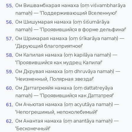
Ом Вишвамбхарая намаха (oṃ viśvambharāya
namaḥ) — 'Поддерживающий Вселенную!'
Ом Шишумарая намаха (oṃ śiśumārāya
namaḥ) — 'Проявившийся в форме дельфина!'
Ом Шрикарая намаха (oṃ śrīkarāya namaḥ) —
'Дарующий благоприятное!'
Ом Капилая намаха (oṃ kapilāya namaḥ) —
'Проявившийся как мудрец Капила!'
Ом Дхрувая намаха (oṃ dhruvāya namaḥ) —
'Неизменный, Полярная звезда!'
Ом Даттатреяйя намаха (oṃ dattatreyāya
namaḥ) — 'Проявившийся как Даттатрея!'
Ом Ачьютая намаха (oṃ acyutāya namaḥ) —
'Непогрешимый, непоколебимый!'
Ом Анантая намаха (oṃ anantāya namaḥ) —
'Бесконечный!'