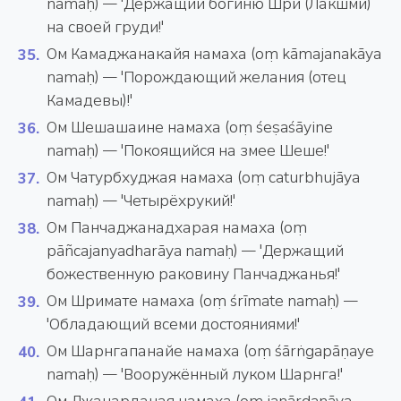
namaḥ) — 'Держащий богиню Шри (Лакшми)
на своей груди!'
Ом Камаджанакайя намаха (oṃ kāmajanakāya
namaḥ) — 'Порождающий желания (отец
Камадевы)!'
Ом Шешашаине намаха (oṃ śeṣaśāyine
namaḥ) — 'Покоящийся на змее Шеше!'
Ом Чатурбхуджая намаха (oṃ caturbhujāya
namaḥ) — 'Четырёхрукий!'
Ом Панчаджанадхарая намаха (oṃ
pāñcajanyadharāya namaḥ) — 'Держащий
божественную раковину Панчаджанья!'
Ом Шримате намаха (oṃ śrīmate namaḥ) —
'Обладающий всеми достояниями!'
Ом Шарнгапанайе намаха (oṃ śārṅgapāṇaye
namaḥ) — 'Вооружённый луком Шарнга!'