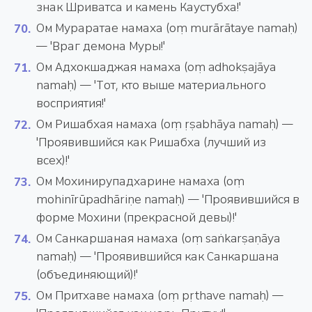
знак Шриватса и камень Каустубха!'
Ом Мураратае намаха (oṃ murārātaye namaḥ)
— 'Враг демона Муры!'
Ом Адхокшаджая намаха (oṃ adhokṣajāya
namaḥ) — 'Тот, кто выше материального
восприятия!'
Ом Ришабхая намаха (oṃ ṛṣabhāya namaḥ) —
'Проявившийся как Ришабха (лучший из
всех)!'
Ом Мохинирупадхарине намаха (oṃ
mohinīrūpadhāriṇe namaḥ) — 'Проявившийся в
форме Мохини (прекрасной девы)!'
Ом Санкаршаная намаха (oṃ saṅkarṣaṇāya
namaḥ) — 'Проявившийся как Санкаршана
(объединяющий)!'
Ом Притхаве намаха (oṃ pṛthave namaḥ) —