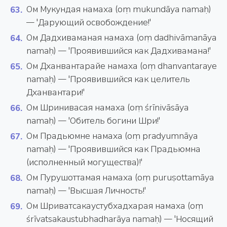
Ом Мукундая намаха (oṃ mukundāya namaḥ)
— 'Дарующий освобождение!'
Ом Дадхиваманая намаха (oṃ dadhivāmanāya
namaḥ) — 'Проявившийся как Дадхивамана!'
Ом Дханвантарайе намаха (oṃ dhanvantaraye
namaḥ) — 'Проявившийся как целитель
Дханвантари!'
Ом Шринивасая намаха (oṃ śrīnivāsāya
namaḥ) — 'Обитель богини Шри!'
Ом Прадьюмне намаха (oṃ pradyumnāya
namaḥ) — 'Проявившийся как Прадьюмна
(исполненный могущества)!'
Ом Пурушоттамая намаха (oṃ puruṣottamāya
namaḥ) — 'Высшая Личность!'
Ом Шриватсакаустубхадхарая намаха (oṃ
śrīvatsakaustubhadharāya namaḥ) — 'Носящий