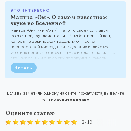
ЭТО ИНТЕРЕСНО
Мантра «Ом». О самом известном
звуке во Вселенной
Мантра «Ом» (или «Аум») — это по своей сути звук
Вселенной, фундаментальный вибрационный код,
который в ведической традиции считается
первоосновой мироздания. В древних индийских
учениях верят, что весь наш мир когда-то начался с
этой вибрации и она до сих пор звучит в каждом
атоме, просто мы её обычно не слышим. Её часто
Читать
называют пранавой — невидимой нитью, которая
поддерживает в нас жизнь и...
Если вы заметили ошибку на сайте, пожалуйста, выделите
её и
смахните вправо
Оцените статью
2 / 10