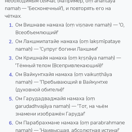
необходимым сейчас (например, oṃ anantāya
namaḥ — 'Бесконечный'), и повторять его на
чётках.
Ом Вишнаве намаха (oṃ viṣṇave namaḥ) — 'О,
Всеобъемлющий!'
Ом Лакшмипатайе намаха (oṃ lakṣmīpataye
namaḥ) — 'Супруг богини Лакшми!'
Ом Кришнайя намаха (oṃ kṛṣṇāya namaḥ) —
'Тёмный телом (Всепривлекающий)!'
Ом Вайкунтхайя намаха (oṃ vaikuṇṭhāya
namaḥ) — 'Пребывающий в Вайкунтхе
(духовной обители)!'
Ом Гарудадваджайя намаха (oṃ
garuḍadhvajāya namaḥ) — 'Тот, на чьём
знамени изображён Гаруда!'
Ом Парабрахмане намаха (oṃ parabrahmaṇe
namaḥ) — 'Наивысшая, абсолютная истина!'