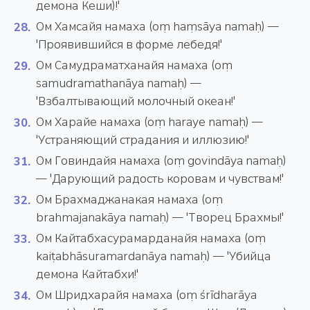
демона Кеши)!'
Ом Хамсайя намаха (oṃ haṃsāya namaḥ) —
'Проявившийся в форме лебедя!'
Ом Самудраматханайя намаха (oṃ
samudramathanāya namaḥ) —
'Взбалтывающий молочный океан!'
Ом Харайе намаха (oṃ haraye namaḥ) —
'Устраняющий страдания и иллюзию!'
Ом Говиндайя намаха (oṃ govindāya namaḥ)
— 'Дарующий радость коровам и чувствам!'
Ом Брахмаджанакая намаха (oṃ
brahmajanakāya namaḥ) — 'Творец Брахмы!'
Ом Кайтабхасурамарданайя намаха (oṃ
kaiṭabhāsuramardanāya namaḥ) — 'Убийца
демона Кайтабхи!'
Ом Шридхарайя намаха (oṃ śrīdharāya