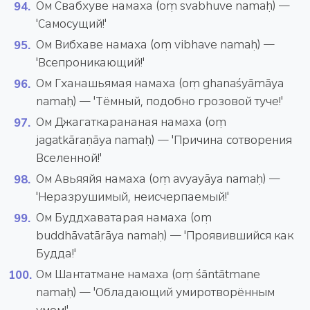
Ом Свабхуве намаха (oṃ svabhuve namaḥ) —
'Самосущий!'
Ом Вибхаве намаха (oṃ vibhave namaḥ) —
'Всепроникающий!'
Ом Гханашьямая намаха (oṃ ghanaśyāmāya
namaḥ) — 'Тёмный, подобно грозовой туче!'
Ом Джагаткарананая намаха (oṃ
jagatkāraṇāya namaḥ) — 'Причина сотворения
Вселенной!'
Ом Авьяяйя намаха (oṃ avyayāya namaḥ) —
'Неразрушимый, неисчерпаемый!'
Ом Буддхаватарая намаха (oṃ
buddhāvatārāya namaḥ) — 'Проявившийся как
Будда!'
Ом Шантатмане намаха (oṃ śāntātmane
namaḥ) — 'Обладающий умиротворённым