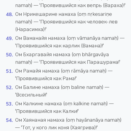
namaḥ) — 'Проявившийся как вепрь (Вараха)!'
Ом Нрикешарине намаха (oṃ nṛkesariṇe
namaḥ) — 'Проявившийся как человек-лев
(Нарасимха)!'
Ом Ваманайя намаха (oṃ vāmanāya namaḥ) —
'Проявившийся как карлик (Вамана)!'
Ом Бхаргавайя намаха (oṃ bhārgavāya
namaḥ) — 'Проявившийся как Парашурама!'
Ом Рамайя намаха (oṃ rāmāya namaḥ) —
'Проявившийся как Рама!'
Ом Балине намаха (oṃ baline namaḥ) —
'Всесильный!'
Ом Калкине намаха (oṃ kalkine namaḥ) —
'Проявившийся как Калки!'
Ом Хаянаная намаха (oṃ hayānanāya namaḥ)
— 'Тот, у кого лик коня (Хаягрива)!'