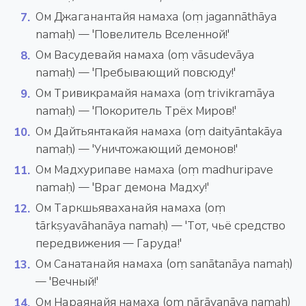
Ом Джаганантайя намаха (oṃ jagannāthāya
namaḥ) — 'Повелитель Вселенной!'
Ом Васудевайя намаха (oṃ vāsudevāya
namaḥ) — 'Пребывающий повсюду!'
Ом Тривикрамайя намаха (oṃ trivikramāya
namaḥ) — 'Покоритель Трёх Миров!'
Ом Дайтьянтакайя намаха (oṃ daityāntakāya
namaḥ) — 'Уничтожающий демонов!'
Ом Мадхурипаве намаха (oṃ madhuripave
namaḥ) — 'Враг демона Мадху!'
Ом Таркшьяваханайя намаха (oṃ
tārkṣyavāhanāya namaḥ) — 'Тот, чьё средство
передвижения — Гаруда!'
Ом Санатанайя намаха (oṃ sanātanāya namaḥ)
— 'Вечный!'
Ом Нараянайя намаха (oṃ nārāyaṇāya namaḥ)