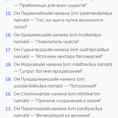
— 'Прибежище для всех существ!'
Ом Падманабхайя намаха (oṃ padmanābhāya
namaḥ) — 'Тот, из чьего пупка возносится
лотос!'
Ом Хришикешайя намаха (oṃ hṛṣīkeśāya
namaḥ) — 'Повелитель чувств!'
Ом Судхапрадайя намаха (oṃ sudhāpradāya
namaḥ) — 'Источник нектара бессмертия!'
Ом Мадхавайя намаха (oṃ mādhavāya namaḥ)
— 'Супруг богини процветания!'
Ом Пундарикакшайя намаха (oṃ
puṇḍarīkākṣāya namaḥ) — 'Лотосоокий!'
Ом Стхитикартре намаха (oṃ sthitikartre
namaḥ) — 'Причина сохранения и покоя!'
Ом Паратпарайя намаха (oṃ parātparāya
namaḥ) — 'Величайший из великих!'