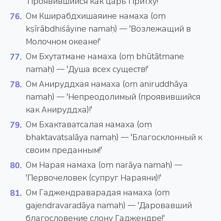
'Проявившийся как царь Притху!'
Ом Кширабдхишаяине намаха (oṃ
kṣīrābdhiśāyine namaḥ) — 'Возлежащий в
Молочном океане!'
Ом Бхутатмане намаха (oṃ bhūtātmane
namaḥ) — 'Душа всех существ!'
Ом Анируддхая намаха (oṃ aniruddhāya
namaḥ) — 'Непреодолимый (проявившийся
как Анируддха)!'
Ом Бхактаватсалая намаха (oṃ
bhaktavatsalāya namaḥ) — 'Благосклонный к
своим преданным!'
Ом Нарая намаха (oṃ narāya namaḥ) —
'Первочеловек (супруг Нараяни)!'
Ом Гаджендраварадая намаха (oṃ
gajendravaradāya namaḥ) — 'Даровавший
благословение слону Гаджендре!'