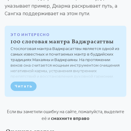
указывает пример, Дхарма раскрывает путь, а
Сангха поддерживает на этом пути.
ЭТО ИНТЕРЕСНО
100 слоговая мантра Ваджрасаттвы
Стослоговая мантра Ваджрасаттвы является одной из
самых известных и почитаемых мантр в буддийских
традициях Махаяны и Ваджраяны. На протяжении
веков она считается мощным инструментом очищения
негативной кармы, устранения внутренних
препятствий и восстановления духовной гармонии.
Практика чтения этой мантры занимает важное место
Читать
в системе предварительных практик буддизма и
рассматривается как путь...
Если вы заметили ошибку на сайте, пожалуйста, выделите
её и
смахните вправо