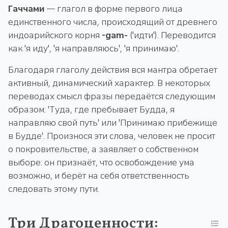
Гаччами
— глагол в форме первого лица
единственного числа, происходящий от древнего
индоарийского корня
-gam-
('идти'). Переводится
как 'я иду', 'я направляюсь', 'я принимаю'.
Благодаря глаголу действия вся мантра обретает
активный, динамический характер. В некоторых
переводах смысл фразы передаётся следующим
образом: 'Туда, где пребывает Будда, я
направляю свой путь' или 'Принимаю прибежище
в Будде'. Произнося эти слова, человек не просит
о покровительстве, а заявляет о собственном
выборе: он признаёт, что освобождение ума
возможно, и берёт на себя ответственность
следовать этому пути.
Три Драгоценности: