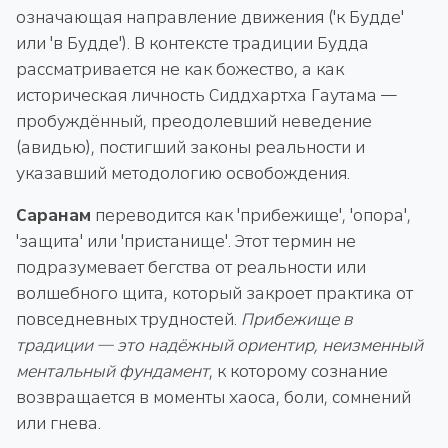
означающая направление движения ('к Будде'
или 'в Будде'). В контексте традиции Будда
рассматривается не как божество, а как
историческая личность Сиддхартха Гаутама —
пробуждённый, преодолевший неведение
(авидью), постигший законы реальности и
указавший методологию освобождения.
Саранам
переводится как 'прибежище', 'опора',
'защита' или 'пристанище'. Этот термин не
подразумевает бегства от реальности или
волшебного щита, который закроет практика от
повседневных трудностей.
Прибежище в
традиции — это надёжный ориентир, неизменный
ментальный фундамент
, к которому сознание
возвращается в моменты хаоса, боли, сомнений
или гнева.