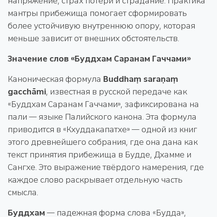
напряжение, страх потери и страдание. Практика
мантры прибежища помогает сформировать
более устойчивую внутреннюю опору, которая
меньше зависит от внешних обстоятельств.
Значение слов «Буддхам Саранам Гаччами»
Каноническая формула
Buddhaṃ saraṇaṃ
gacchāmi
, известная в русской передаче как
«Буддхам Саранам Гаччами», зафиксирована на
пали — языке Палийского канона. Эта формула
приводится в «Кхуддакапатхе» — одной из книг
этого древнейшего собрания, где она дана как
текст принятия прибежища в Будде, Дхамме и
Сангхе. Это выражение твёрдого намерения, где
каждое слово раскрывает отдельную часть
смысла.
Буддхам
— падежная форма слова «Будда»,